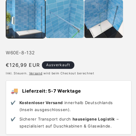
SKU:
W60E-8-132
Normaler
€126,99 EUR
Ausverkauft
Preis
Inkl. Steuern.
Versand
wird beim Checkout berechnet
🚚
Lieferzeit: 5-7 Werktage
✔
Kostenloser Versand
innerhalb Deutschlands
(Inseln ausgeschlossen).
✔
Sicherer Transport durch
hauseigene Logistik
–
spezialisiert auf Duschkabinen & Glaswände.